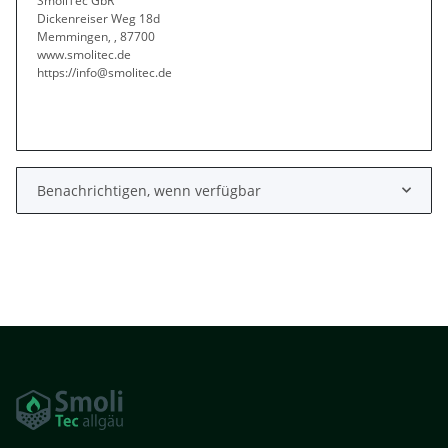
SmoliTec GbR
Dickenreiser Weg 18d
Memmingen, , 87700
www.smolitec.de
https://info@smolitec.de
Benachrichtigen, wenn verfügbar