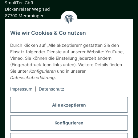
SmoliTec GbR
Dickenreiser Weg 18d
87700 Memmingen
Deutschland
Wie wir Cookies & Co nutzen
t. +49 (0)8331 991 33 44
m. +49 (0)160 9040 9805
Durch Klicken auf „Alle akzeptieren“ gestatten Sie den
info@smolitec.de
Einsatz folgender Dienste auf unserer Website: YouTube,
Vimeo. Sie können die Einstellung jederzeit ändern
Informationen
(Fingerabdruck-Icon links unten). Weitere Details finden
Sie unter
Konfigurieren
und in unserer
Gesetzliche Informationen
Datenschutzerklärung
.
Impressum
|
Datenschutz
Teil unseres Netzwerks:
Voltmaster – RC Store. 3D Print. Fun. ( B2C Shop )
Alle akzeptieren
News / Neuigkeiten / Blog
Konfigurieren
Vertrag widerrufen