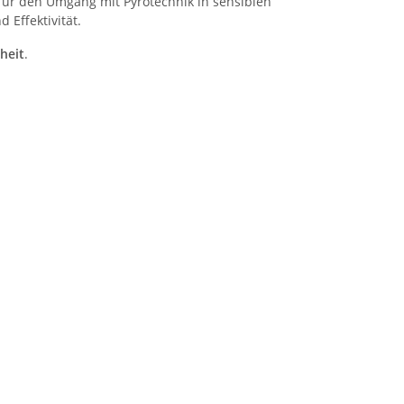
für den Umgang mit Pyrotechnik in sensiblen
 Effektivität.
heit
.