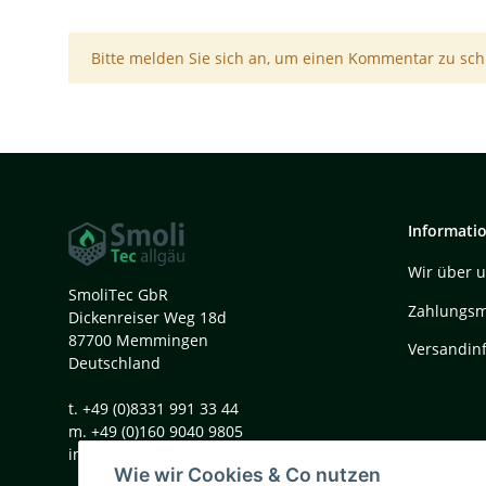
x
Bitte melden Sie sich an, um einen Kommentar zu sch
Informati
Wir über 
SmoliTec GbR
Zahlungsm
Dickenreiser Weg 18d
87700 Memmingen
Versandin
Deutschland
t. +49 (0)8331 991 33 44
m. +49 (0)160 9040 9805
info@smolitec.de
Wie wir Cookies & Co nutzen