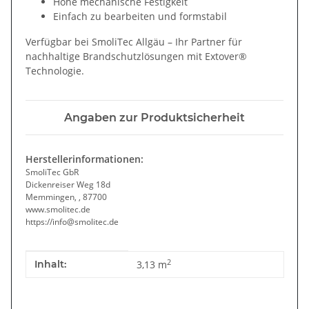
Hohe mechanische Festigkeit
Einfach zu bearbeiten und formstabil
Verfügbar bei SmoliTec Allgäu – Ihr Partner für
nachhaltige Brandschutzlösungen mit Extover®
Technologie.
Angaben zur Produktsicherheit
Herstellerinformationen:
SmoliTec GbR
Dickenreiser Weg 18d
Memmingen, , 87700
www.smolitec.de
https://info@smolitec.de
Produkteigenschaft
Wert
2
Inhalt:
3,13 m