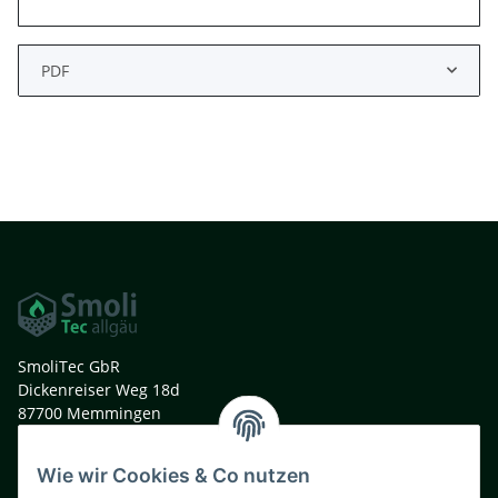
PDF
SmoliTec GbR
Dickenreiser Weg 18d
87700 Memmingen
Deutschland
Wie wir Cookies & Co nutzen
t. +49 (0)8331 991 33 44