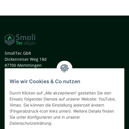
SmoliTec GbR
Dickenreiser Weg 18d
87700 Memmingen
Deutschland
Wie wir Cookies & Co nutzen
t. +49 (0)8331 991 33 44
m. +49 (0)160 9040 9805
Durch Klicken auf „Alle akzeptieren“ gestatten Sie den
info@smolitec.de
Einsatz folgender Dienste auf unserer Website: YouTube,
Vimeo. Sie können die Einstellung jederzeit ändern
Informationen
(Fingerabdruck-Icon links unten). Weitere Details finden
Sie unter
Konfigurieren
und in unserer
Gesetzliche Informationen
Datenschutzerklärung
.