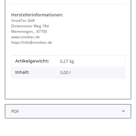
Herstellerinformationen:
SmoliTec GbR
Dickenreiser Weg 18d
Memmingen, , 87700
www.smolitec.de
https://info@smolitec.de
Produkteigenschaft
Wert
Artikelgewicht:
0,27
kg
Inhalt:
5,00 l
PDF