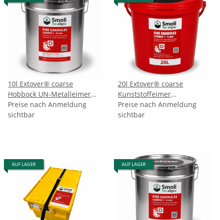
10l Extover® coarse
20l Extover® coarse
Hobbock UN-Metalleimer
Kunststoffeimer
Brandschutzgranulat
Preise nach Anmeldung
Brandschutzgranulat
Preise nach Anmeldung
sichtbar
sichtbar
AUF LAGER
AUF LAGER