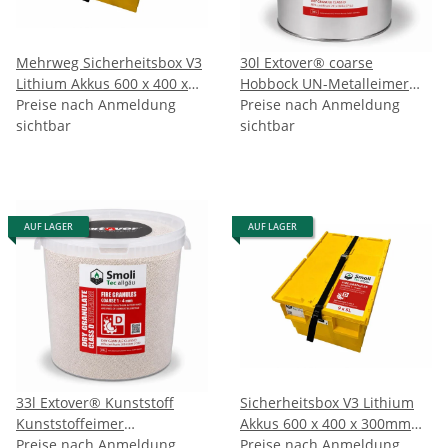
Mehrweg Sicherheitsbox V3
30l Extover® coarse
Lithium Akkus 600 x 400 x
Hobbock UN-Metalleimer
310mm
Preise nach Anmeldung
Brandschutzgranulat
Preise nach Anmeldung
sichtbar
sichtbar
AUF LAGER
AUF LAGER
33l Extover® Kunststoff
Sicherheitsbox V3 Lithium
Kunststoffeimer
Akkus 600 x 400 x 300mm
Brandschutzgranulat
Preise nach Anmeldung
mit 45l Extover® coarse
Preise nach Anmeldung