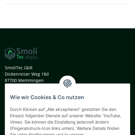
SmoliTec GbR
Dickenreiser Weg 18d
87700 Memmingen
Deutschland
Wie wir Cookies & Co nutzen
t. +49 (0)8331 991 33 44
m. +49 (0)160 9040 9805
Durch Klicken auf „Alle akzeptieren“ gestatten Sie den
info@smolitec.de
Einsatz folgender Dienste auf unserer Website: YouTube,
Vimeo. Sie können die Einstellung jederzeit ändern
Informationen
(Fingerabdruck-Icon links unten). Weitere Details finden
Sie unter
Konfigurieren
und in unserer