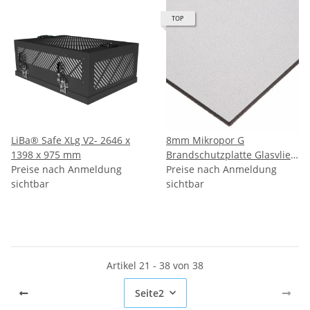
TOP
LiBa® Safe XLg V2- 2646 x
8mm Mikropor G
1398 x 975 mm
Brandschutzplatte Glasvlies
Preise nach Anmeldung
weiß 2500 x 1250 mm
Preise nach Anmeldung
sichtbar
sichtbar
Artikel 21 - 38 von 38
Seite
2