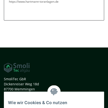
https://www.hartmann-toranlagen.de
SmoliTec GbR
Dickenreiser Weg 18d
87700 Memmingen
Deutschland
Wie wir Cookies & Co nutzen
t. +49 (0)8331 991 33 44