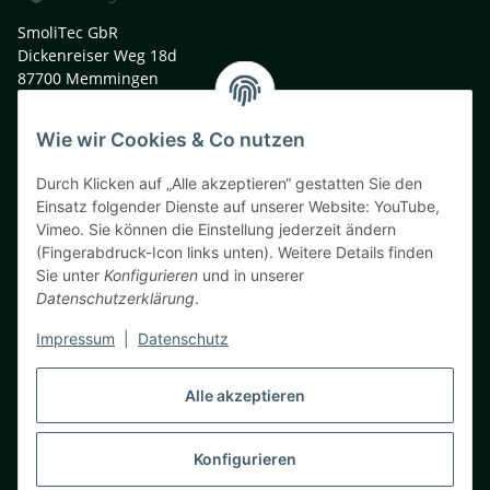
SmoliTec GbR
Dickenreiser Weg 18d
87700 Memmingen
Deutschland
Wie wir Cookies & Co nutzen
t. +49 (0)8331 991 33 44
m. +49 (0)160 9040 9805
Durch Klicken auf „Alle akzeptieren“ gestatten Sie den
info@smolitec.de
Einsatz folgender Dienste auf unserer Website: YouTube,
Vimeo. Sie können die Einstellung jederzeit ändern
Informationen
(Fingerabdruck-Icon links unten). Weitere Details finden
Sie unter
Konfigurieren
und in unserer
Gesetzliche Informationen
Datenschutzerklärung
.
Impressum
|
Datenschutz
Teil unseres Netzwerks:
Voltmaster – RC Store. 3D Print. Fun. ( B2C Shop )
Alle akzeptieren
News / Neuigkeiten / Blog
Konfigurieren
Vertrag widerrufen