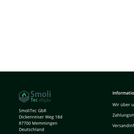
Informati
Wir über 
SmoliTec GbR
Zahlungsm
Dickenreiser Weg 18d
87700 Memmingen
Versandin
Deutschland