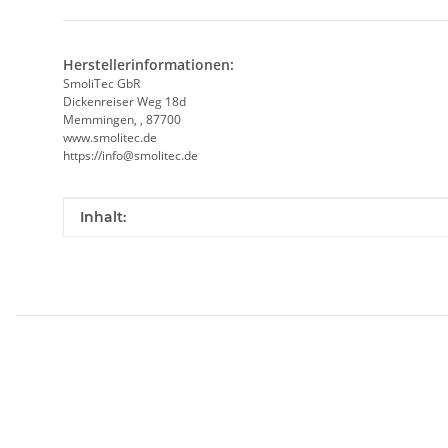
Herstellerinformationen:
SmoliTec GbR
Dickenreiser Weg 18d
Memmingen, , 87700
www.smolitec.de
https://info@smolitec.de
Produkteigenschaft
Wert
Inhalt: