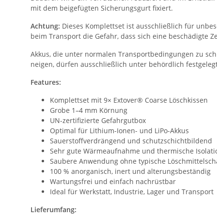
mit dem beigefügten Sicherungsgurt fixiert.
Achtung:
Dieses Komplettset ist ausschließlich für unbe
beim Transport die Gefahr, dass sich eine beschädigte Z
Akkus, die unter normalen Transportbedingungen zu schn
neigen, dürfen ausschließlich unter behördlich festgel
Features:
Komplettset mit 9× Extover® Coarse Löschkissen
Grobe 1–4 mm Körnung
UN-zertifizierte Gefahrgutbox
Optimal für Lithium-Ionen- und LiPo-Akkus
Sauerstoffverdrängend und schutzschichtbildend
Sehr gute Wärmeaufnahme und thermische Isolati
Saubere Anwendung ohne typische Löschmittelsc
100 % anorganisch, inert und alterungsbeständig
Wartungsfrei und einfach nachrüstbar
Ideal für Werkstatt, Industrie, Lager und Transport
Lieferumfang: