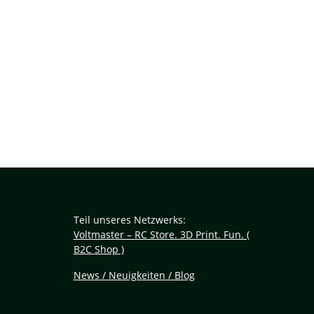
Teil unseres Netzwerks:
Voltmaster – RC Store. 3D Print. Fun. (
B2C Shop )
News / Neuigkeiten / Blog