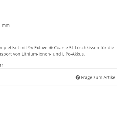
–4 mm
mplettset mit 9× Extover® Coarse 5L Löschkissen für die
sport von Lithium-Ionen- und LiPo-Akkus.
ar
Frage zum Artikel