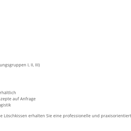
gsgruppen I, II, III)
hältlich
nzepte auf Anfrage
gistik
e Löschkissen erhalten Sie eine professionelle und praxisorientie