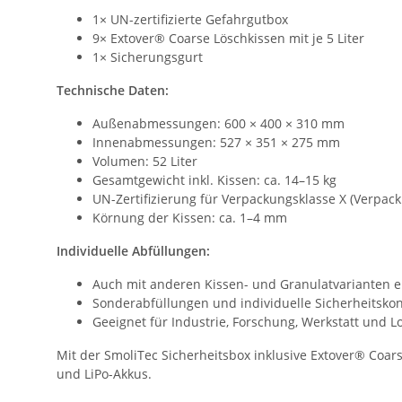
1× UN-zertifizierte Gefahrgutbox
9× Extover® Coarse Löschkissen mit je 5 Liter
1× Sicherungsgurt
Technische Daten:
Außenabmessungen: 600 × 400 × 310 mm
Innenabmessungen: 527 × 351 × 275 mm
Volumen: 52 Liter
Gesamtgewicht inkl. Kissen: ca. 14–15 kg
UN-Zertifizierung für Verpackungsklasse X (Verpackun
Körnung der Kissen: ca. 1–4 mm
Individuelle Abfüllungen:
Auch mit anderen Kissen- und Granulatvarianten er
Sonderabfüllungen und individuelle Sicherheitsko
Geeignet für Industrie, Forschung, Werkstatt und Lo
Mit der SmoliTec Sicherheitsbox inklusive Extover® Coars
und LiPo-Akkus.